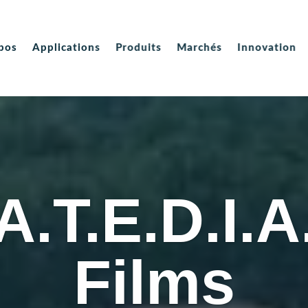
pos
pos
Applications
Applications
Produits
Produits
Marchés
Marchés
Innovation
Innovation
A.T.E.D.I.A
Films