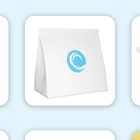
Films dédiés aux emballages légers
pour la protection et la
conservation de divers produits.