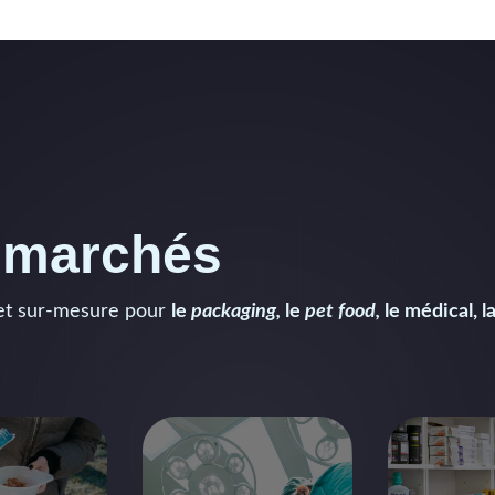
s marchés
 et sur-mesure pour
le
packaging
,
le
pet food,
le médical, l