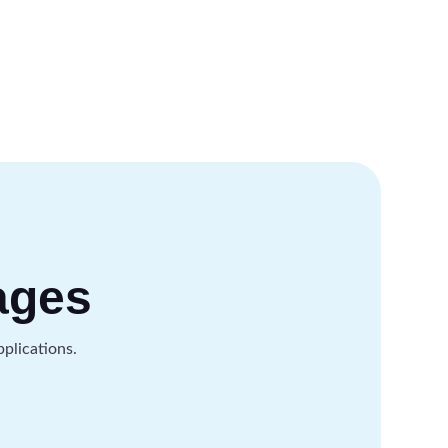
ages
plications.