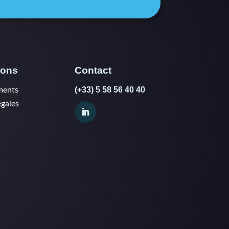
ions
Contact
(+33) 5 58 56 40 40
ments
égales