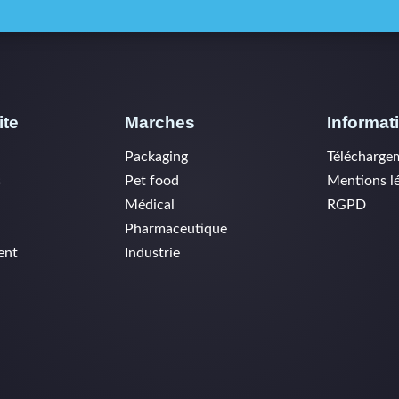
ite
Marches
Informat
Packaging
Télécharge
s
Pet food
Mentions l
Médical
RGPD
Pharmaceutique
ent
Industrie